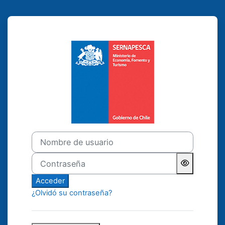
Salta al contenido principal
Entrar a Escuel
Nombre de usuario
Contraseña
Acceder
¿Olvidó su contraseña?